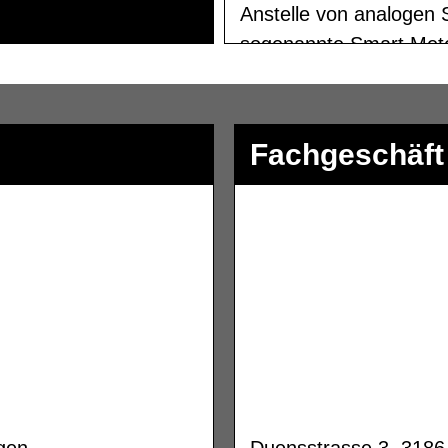
Fachgeschäft
gen
Duensstrasse 3, 3186