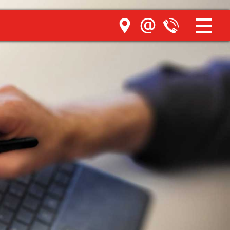
Home
Kompetenzen
Elektroinstallationen
Beleuchtung
Kommunikation
Smart Home
Photovoltaik
Schaltanlagen
Haushaltsgeräte
Unternehmen