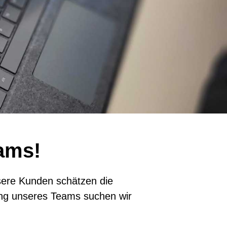
Team
Werde Elektriker:in
Kontaktformular
eams!
nsere Kunden schätzen die
rkung unseres Teams suchen wir