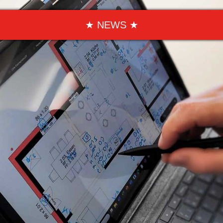
★ NEWS ★